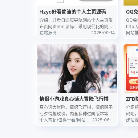
Hzyo好看简洁的个人主页源码
QQ
介绍：好看自适应导航网站个人主页发
QQ
布页网页html源码！采用现代化的简约
http
风格设计和丰富的下雪特效。记事本打
建站源码
2025-09-14
服务
网站
开Hzyo个人网站源码文件可以进行内容
实用
文字之类的修改，双击html文件可以本
使用更
地运行效果，...
情侣小游戏真心话大冒险飞行棋
ZF
真心话大冒险，情侣飞行棋，情侣骰子
介绍
七夕情趣玫瑰，内含多种进阶版本等。
码吧
地址：https://888333.xyz/ql/app/支
个人笔记
/
值得一看
/
网站推
2025-06-0
ok
建站
荐
1
持安卓手机，苹果手机只能使用网页版
比发
安卓手机可以使用网页版也可以下...
宝领