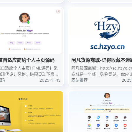
，还有她笑起来时眼角的弯弯，一
金钱是最精准的人性试金石，绝
进了青春的年轮里。那些藏在借作
人经不起这样的压力测试。多少
的忐忑，表白时的手...
善意借出辛苦钱，最终换来...
值自适应简约个人主页源码
阿凡货源商城-记得收藏不迷
哦！
值自适应个人主页HTML源码！采
阿凡货源商城：http://sc.hzyo.
约现代设计风格，搭配灵动下雪特
商城是一个线上购物网站，你应
视觉体验清新治愈。源码为单页结
源码
2025-11-13
在里面找到你需要的商品哦！
网站推荐
2025
无后台依赖，记事本即可修改文
链接等内容，双击HTML文件就能
览效果，上传服务...