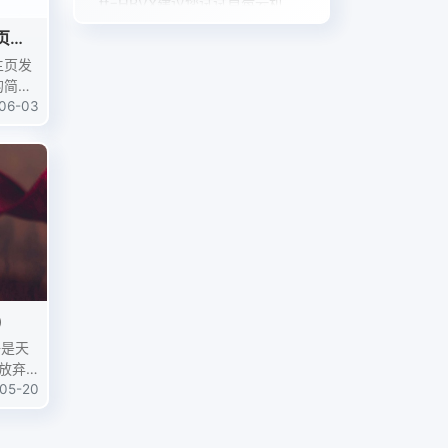
ff=HBVX
建议您试试草莓云机
场，可以流畅观看youtube和tikt
页源
ok，上reddit/x也没有问题，还
hho
：
主页发
有各种ai优化节点。
感谢铁汁...
的简约
事本打
06-03
夕阳西下
：
行内容
可以本
下载，支持一下
)
放弃3.
4.幸
05-20
5.在一起