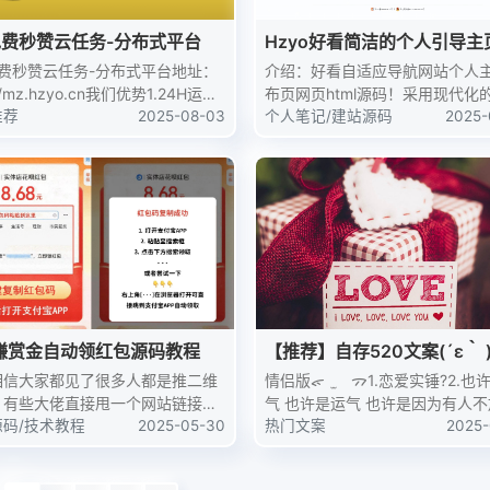
免费秒赞云任务-分布式平台
Hzyo好看简洁的个人引导主
码
免费秒赞云任务-分布式平台地址：
介绍：好看自适应导航网站个人
://mz.hzyo.cn我们优势1.24H运行
布页网页html源码！采用现代化
器24h不间断运行、稳定、快速、
推荐
2025-08-03
风格设计和丰富的下雪特效。记
个人笔记
/
建站源码
2025-
2.专人维护有专人维护更新协议、
开Hzyo个人网站源码文件可以进
放心、贴心3.自动签到内...
文字之类的修改，双击html文件
地运行效果，...
B赚赏金自动领红包源码教程
【推荐】自存520文案(´ε｀ 
相信大家都见了很多人都是推二维
情侣版ᯠ ̫ ᯄ1.恋爱实锤?2.也许是天
。有些大佬直接甩一个网站链接就
气 也许是运气 也许是因为有人不
了，还有很多人好奇的去点。感觉要
源码
/
技术教程
2025-05-30
你的真诚 善良 耐心 我细数我珍重
热门文案
2025-
二维码要更吸引人一些，搭建支付
福开始有预兆??‍❤️‍?? × ??? = ?
红包网站 点击即可跳转领取红包无
意...