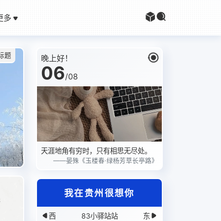
更多
标题
晚上好！
06
/
08
天涯地角有穷时，只有相思无尽处。
——晏殊《玉楼春·绿杨芳草长亭路》
我在贵州很想你
西
83小驿站站
东