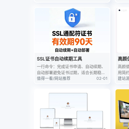
在20号，工资却要24号才到，逾期的罚
墨香
息和征信记录，像两座山压在心上。无
并刻
力过年又不上班，就算...
业背后
SSL证书自动续期工具
高颜
一行命令：完成证书申请、自动续期、
高颜
自动部署避免证书过期，适合长期稳定
用简
运行的服务✅ 支持： Linux / Windows
值得一看
/
网站推荐
02-01
效，
建站
服务器 / 环境：nginx / Apache / IIS宝
构，
塔 / 1Pa...
字、
本地预