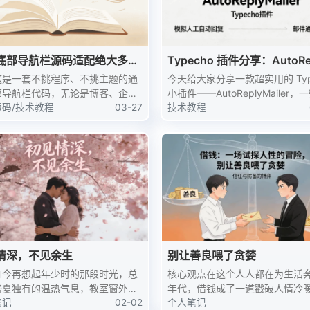
底部导航栏源码适配绝大多数
Typecho 插件分享：AutoRe
代码
Mailer 评论自动回复 + 邮
这是一套不挑程序、不挑主题的通
今天给大家分享一款超实用的 Typ
部导航栏代码，无论是博客、企业
小插件——AutoReplyMailer，
个人主页还是导航站，只要是网页
源码
/
技术教程
03-27
现评论自动回复 + 邮件双向通知
技术教程
直接用，代码自带图标、自适应布
站长必备。功能评论自动回复：
色模式适配，PC 端自动隐藏、
条随机话术，可设置延迟回复​邮..
固定显示，不用改...
情深，不见余生
别让善良喂了贪婪
如今再想起年少时的那段时光，总
核心观点在这个人人都在为生活
盛夏独有的温热气息，教室窗外的
年代，借钱成了一道戳破人情冷
、走廊里的晚风、作业本上淡淡的
笔记
02-02
题。有人把借钱当义气的见证，
个人笔记