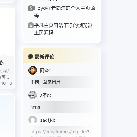
大多数
Hzyo好看简洁的个人主页源
5
人怀着
码
平凡主页简洁干净的浏览器
6
主页源码
最新评论
路
阿锋
：
cn/阿凡
该可以
不错，拿来用用
-10-16
a不b
：
nnnn
sadfjkl
：
https://cmy.homes/register?a