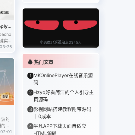
ply
件通知
echo
一键实
小恶魔已巡视站点3345天
，懒人
03-26
支持多
.
热门文章
MKOnlinePlayer在线音乐源
1
码
Hzyo好看简洁的个人引导主
2
页源码
影视网站搭建教程附带源码
3
丨0成本
奔波的
平凡APP下载页面自适应
暖的考
4
却不知
02-01
HTML源码