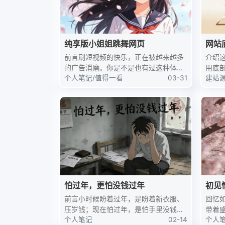
纯享版小姐姐跳舞网页
网站
网站
前言刷短视频的快乐，正在被越来越多
介绍
的广告消磨。你是不是也有过这种体
用底
验：好不容易刷到几个好看的小姐姐跳
个人笔记
/
值得一看
03-31
站、
建站
舞视频，没看几条就被强制插入广告，
都能
要么是9.9包邮的带货直播，要么是冗
局、深
长的游戏推广，原本放松的...
移动端
怕过年，更怕没钱过年
初见
前言小时候盼着过年，是盼着新衣服、
回忆
压岁钱；现在怕过年，是怕手里没钱，
带着
盯着银行卡余额发愁。网贷的还款日就
个人笔记
02-14
蝉鸣
个人