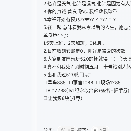
2.也许是天气 也许是运气 也许是因为有
3.你的真诚 善良 耐心 我细数我珍重
4.幸福开始有预兆??‍❤️‍?? × ??? = ?
5.在一起 意味着我从今以后的人生，愿意
单身版˃ ˄ ˂̥̥：
1.5天上班，2天加班，0休息。
2.目前收到转账是0，刚好是被爱的次数
3.大家朋友圈玩玩520的梗就得了 别今
4.真不和我处？到时候五月二十号给别人转
5.出和我过520的门票：
□早鸟888 □预售1088 □现场1288
□vip2288(1v1纪念款合影+签名+握手券)
□让我滚6块(推荐）
分类：
标签：
热门文案
文案