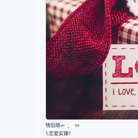
情侣版ᯠ
̫
ᯄ
1.恋爱实锤?