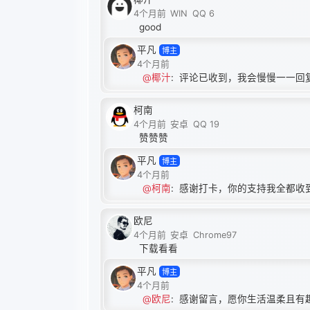
4个月前
WIN
QQ 6
good
平凡
博主
4个月前
@椰汁
:
评论已收到，我会慢慢一一回
柯南
4个月前
安卓
QQ 19
赞赞赞
平凡
博主
4个月前
@柯南
:
感谢打卡，你的支持我全都收
欧尼
4个月前
安卓
Chrome97
下载看看
平凡
博主
4个月前
@欧尼
:
感谢留言，愿你生活温柔且有