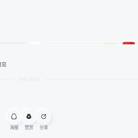
可见
THE END
海报
赞赏
分享