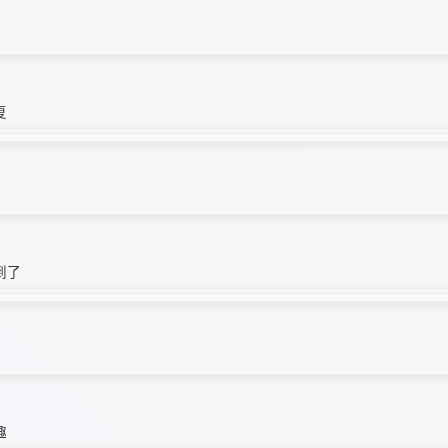
复
到了
趣