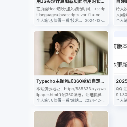
用JS实现计算加载页面所用时长教
自建
程
在页面Head部分加入初始时间：<scrip
给大家
t language=javascript> var t1 = new
人问我
Date().getTime(); </script&g...
个人笔记
/
值得一看
/
技术教
2024-12-3
吧，
个人
程
1
技术
找回
一个验
到了，
Typecho主题添加360壁纸自定义
20
模板
本站演示地址：http://888333.xyz/wa
QQ 
llpaper.html介绍360壁纸，让电脑屏幕
9.1.
从此更新奇，在这里不仅有山川美景、
个人笔记
/
值得一看
/
建站源
2024-12-3
载地
个人
码
0
程
历史文化、萌宠、动漫，还有更多独家
册，
美图。让你的电脑不仅在...
证，
去...