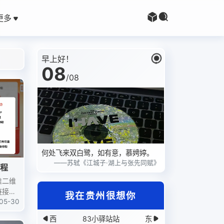
更多
早上好！
08
/
08
何处飞来双白鹭，如有意，慕娉婷。
——苏轼《江城子·湖上与张先同赋》
教程
推二维
链接就
我在贵州很想你
感觉要
05-30
建支付
西
83小驿站站
东
红包无