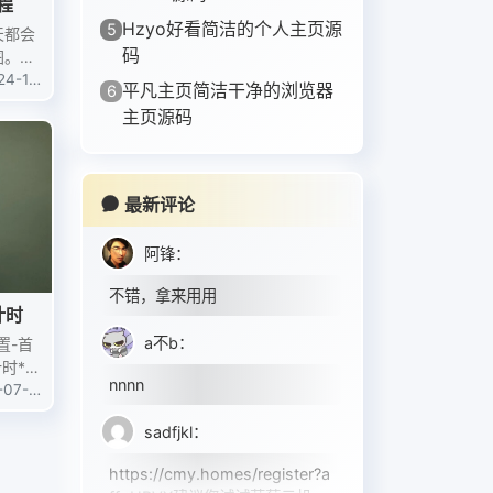
程
Hzyo好看简洁的个人主页源
5
天都会
码
图。许
网站中
24-12
平凡主页简洁干净的浏览器
6
1
必应的
主页源码
以我给
最新评论
阿锋
：
不错，拿来用用
计时
a不b
：
置-首
时*/
nnnn
-07-0
sadfjkl
：
https://cmy.homes/register?a