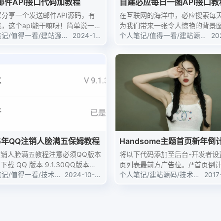
邮件API接口代码加教程
自建必应每日一图API接口教
分享一个发送邮件API源码，有
在互联网的海洋中，必应搜索每
，这个api能干嘛呀！简单说一下
为我们带来一张令人惊艳的背景
验证码，就比如网站用户注册或者
笔记
/
值得一看
/
建站源码
/
2024-12
多用户希望能够在自己的应用或
个人笔记
/
值得一看
/
建站源码
/
20
教程
-31
技术教程
-3
密码，然后网站程序设置一个需要
轻松调用这些高质量的图片。但
证码，这个时候这个api就可以用
服务器在国内不算特别稳定，所
大概就是...
大家提供了必应每日一图的...
25年QQ注销人脸满五保姆教程
Handsome主题首页新年倒
注销人脸满五教程注意必须QQ版本
将以下代码添加至后台-开发者设
30下载 QQ 版本 9.1.30QQ版本下
页列表最前方广告位。/*首页倒计
址下载安装好了之后，用手机号注
笔记
/
值得一看
/
技术教
2024-10-0
<style> .gn_box{ border: none; borde
个人笔记
/
建站源码
/
技术教
2017
9
程
1
或者冻结的人脸 QQ，去身份验
r-radius...
验证完会跳，绑定情况查询。然后