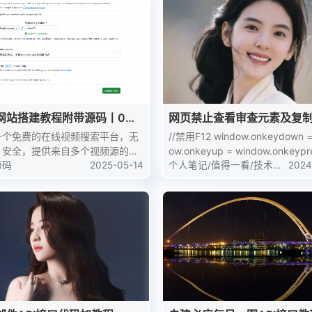
需手动复制红包码。体...
网站搭建教程附带源码丨0成
网页禁止查看审查元素及复
一个免费的在线视频搜索平台，无
//禁用F12 window.onkeydown =
、安全，提供来自多个视频源的内
ow.onkeyup = window.onkeypr
索与观看服务，无需注册即可使
源码
2025-05-14
个人笔记
/
值得一看
function (event) { // 判断
/
技术教
2024
程
1
地址：https://tv.hzyo.cn/前
loudflare的账号：htt...