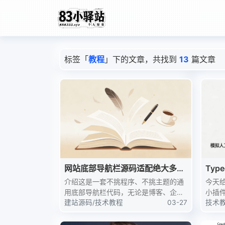
标签「
教程
」下的文章，共找到
13
篇文章
网站底部导航栏源码适配绝大多数
Typ
网站代码
Mai
介绍这是一套不挑程序、不挑主题的通
今天给
用底部导航栏代码，无论是博客、企业
小插件—
站、个人主页还是导航站，只要是网页
建站源码
/
技术教程
03-27
现评论
技术
都能直接用，代码自带图标、自适应布
站长
局、深色模式适配，PC 端自动隐藏、
条随机