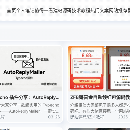
首页
个人笔记
值得一看
建站源码
技术教程
热门文案
网站推荐
echo 插件分享：AutoReply
ZFB赚赏金自动领红包源码
ler 评论自动回复 + 邮件通知
大家分享一款超实用的 Typecho
介绍相信大家都见了很多人都是
—AutoReplyMailer，一键实
码吧。有些大佬直接甩一个网站
自动回复 + 邮件双向通知，懒人
教程
03-26
ok了，还有很多人好奇的去点。
建站源码
/
技术教程
2025-
必备。功能评论自动回复：支持多
比发二维码要更吸引人一些，搭
话术，可设置延迟回复​邮...
宝领红包网站 点击即可跳转领取