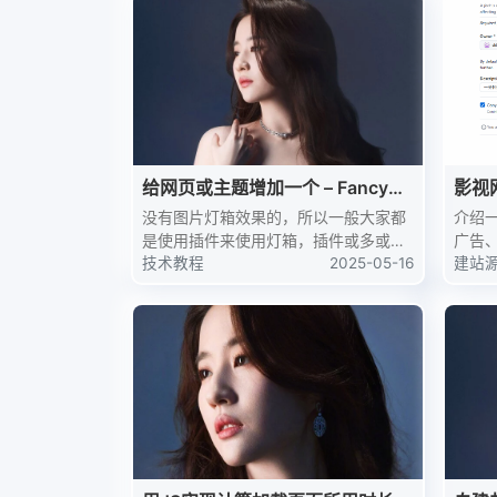
移动端固定显示，不用改...
给网页或主题增加一个 – FancyBo
影视
x灯箱
本
没有图片灯箱效果的，所以一般大家都
介绍
是使用插件来使用灯箱，插件或多或少
广告
都会拉低网站速度，唔，还是不推荐大
技术教程
2025-05-16
容搜
建站
家使用灯箱插件，这里我整理了全代码
用。演示
集成FancyBox灯箱，摆脱无用插件，
期准备C
集成 FancyB...