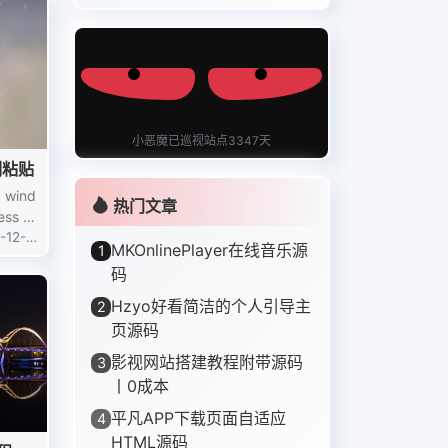
小恶魔已巡视站点3347天
制粘贴
 wind
热门文章
ess =
是否按下F...
-12-3
MKOnlinePlayer在线音乐源
1
码
Hzyo好看简洁的个人引导主
2
页源码
影视网站搭建教程附带源码
3
丨0成本
平凡APP下载页面自适应
4
HTML源码