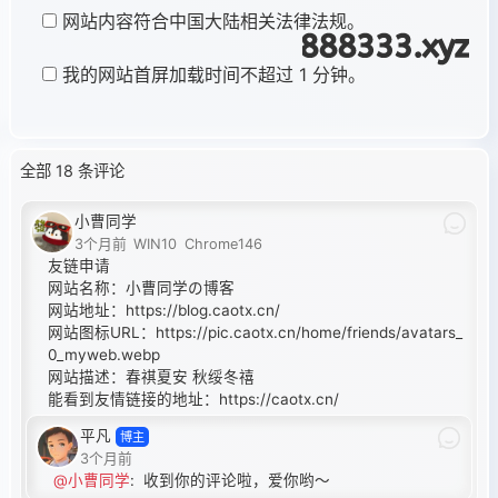
网站内容符合中国大陆相关法律法规。
我的网站首屏加载时间不超过 1 分钟。
全部 18 条评论
小曹同学
3个月前
WIN10
Chrome146
友链申请
网站名称：小曹同学の博客
网站地址：
https://blog.caotx.cn/
网站图标URL：
https://pic.caotx.cn/home/friends/avatars_
0_myweb.webp
网站描述：春祺夏安 秋绥冬禧
能看到友情链接的地址：
https://caotx.cn/
平凡
博主
3个月前
@小曹同学
:
收到你的评论啦，爱你哟～