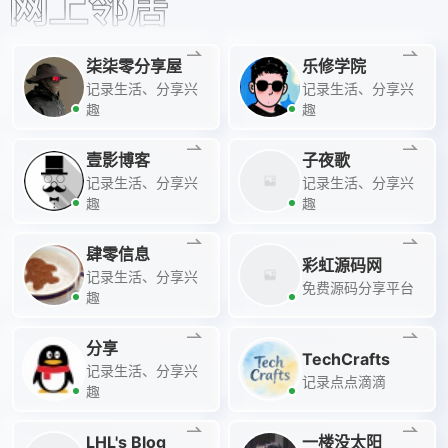
网上邻居
柒柒零分享屋
乐修学院
记录生活、分享兴
记录生活、分享兴
趣
趣
壹影博客
子夜歌
记录生活、分享兴
记录生活、分享兴
趣
趣
肆零信息
彩虹源码网
记录生活、分享兴
免费源码分享平台
趣
分享
TechCrafts
记录生活、分享兴
记录点点滴滴
趣
LHL's Blog
一楼没太阳