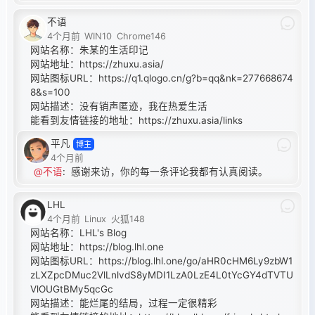
不语
4个月前
WIN10
Chrome146
网站名称：朱某的生活印记
网站地址：
https://zhuxu.asia/
网站图标URL：
https://q1.qlogo.cn/g?b=qq&nk=277668674
8&s=100
网站描述：没有销声匿迹，我在热爱生活
能看到友情链接的地址：
https://zhuxu.asia/links
平凡
博主
4个月前
@不语
:
感谢来访，你的每一条评论我都有认真阅读。
LHL
4个月前
Linux
火狐148
网站名称：LHL's Blog
网站地址：
https://blog.lhl.one
网站图标URL：
https://blog.lhl.one/go/aHR0cHM6Ly9zbW1
zLXZpcDMuc2VlLnlvdS8yMDI1LzA0LzE4L0tYcGY4dTVTU
VlOUGtBMy5qcGc
网站描述：能烂尾的结局，过程一定很精彩