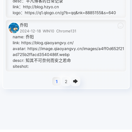
desc：平凡博客的日常记录
link：
http://blog.hzyo.cn
logo：
https://q1.qlogo.cn/g?b=qq&nk=8885155&s=640
乔阳
2024-12-18
WIN10
Chrome131
name: 乔阳
link:
https://blog.qiaoyangvy.cn/
avatar:
https://image.qiaoyangvy.cn/images/a4ff0d652f21
ad725b2ffacd3540486f.webp
descr: 知其不可奈何而安之若命
siteshot:
1
2