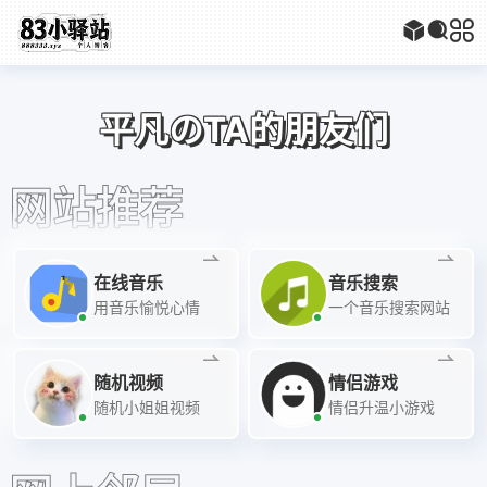
平凡のTA的朋友们
网站推荐
在线音乐
音乐搜索
用音乐愉悦心情
一个音乐搜索网站
随机视频
情侣游戏
随机小姐姐视频
情侣升温小游戏