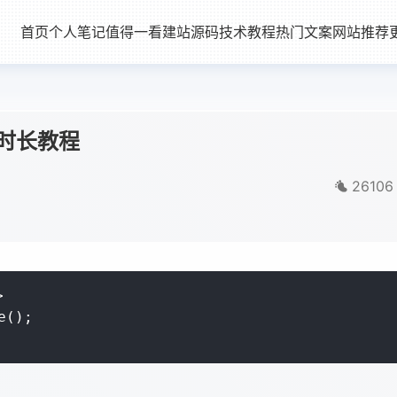
首页
个人笔记
值得一看
建站源码
技术教程
热门文案
网站推荐
时长教程
26106


();
