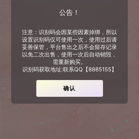
公告！
注意：识别码会因某些因素掉绑，所以
设置识别码仅可使用一次，使用过后请
妥善保管，平台售出之后不会留存记录
以免二次出售，使用一次后自动销毁，
需重新购买。
识别码获取地址:联系QQ【8885155】
确认