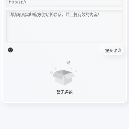
bind(player, 'error', function () {

randomm();

});

bind(get('switch'), 'click', function () 
auto = !auto;

this.innerText = '连续: ' + (auto ? '开' 
});

提交评论
bind(player, 'ended', function () {

if (auto) randomm();

});

})(window, document);</script>

<script>var _hmt = _hmt || [];(function(
暂无评论
</body>

</html>