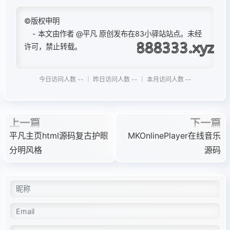
<script>

©版权申明
(function (window, document) {

- 本文由作者
@平凡
原创发布在83小驿站站点。未经
if (top != self) {

许可，禁止转载。
window.top.location.replace(self.locatio
}

var get = function (id) {

今日访问人数 -- ｜ 昨日访问人数 -- ｜ 本月访问人数 --
return document.getElementById(id);

}

var bind = function (element, event, cal
上一篇
下一篇
return element.addEventListener(event, c
平凡主页html源码复古护眼
MKOnlinePlayer在线音乐
}

var auto = true;

分明风格
源码
var player = get('player');

var randomm = function () {

player.src = 'http://v.nrzj.vip/video.ph
player.play();

}

bind(get('next1'), 'click', randomm);
