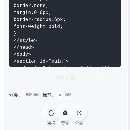
border:none;

margin:0 6px;

border-radius:6px;

font-weight:bold;

}

</style>

</head>

<body>

<section id="main">

<video id="player" src="https://dwz.mk/M
</section>

THE END
<div style="text-align: center;">

<section id="buttons">

分类：
标签：
建站源码
源码
<button id="switch">连续: 开</button><but
</section>

</div>

海报
赞赏
分享