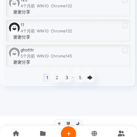
4个月前
WIN10
Chrome132
谢谢分享
11
4个月前
WIN10
Chrome132
谢谢分享
ghotttr
5个月前
WIN10
Chrome145
谢谢分享
...
1
2
3
5
© 2017-2026 Designed by
83小驿站
Ι
隐私政策
Ι
版权协议
Ι
站点