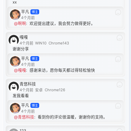
xx
平凡
博主
4个月前
@啊啊
:
欢迎提出建议，我会努力做得更好。
嘎嘎
4个月前
WIN10
Chrome143
谢谢分享
平凡
博主
4个月前
@嘎嘎
:
感谢来访，愿你每天都过得轻松愉快
青悠科技
4个月前
安卓
Chrome126
发我看看
平凡
博主
4个月前
@青悠科技
:
看到你的评论很温暖，谢谢你的支持。
123