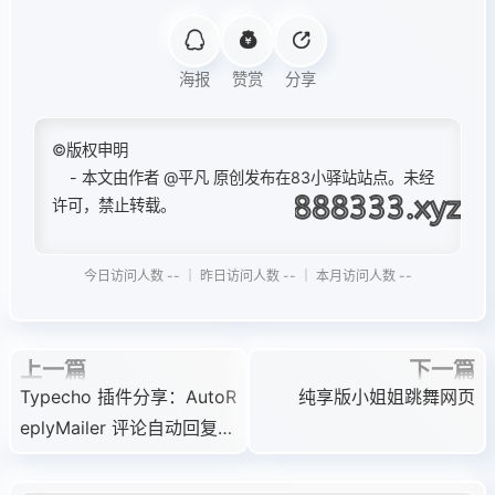
}

    function syncNavTheme() {

        const html = document.documentEl
body.dark .footer-wap.fixed-bottom,

        const body = document.body;

海报
赞赏
分享
html[data-theme="dark"] .footer-wap.fixe
        const isDark = html.getAttribute
    background-color: #1e1e1e !important
        body.classList.toggle('dark', is
    border-top: 1px solid #2d2d2d !impor
    }

©版权申明
    box-shadow: 0 -3px 10px rgba(0, 0, 0
    syncNavTheme();

- 本文由作者
@平凡
原创发布在83小驿站站点。未经
}

许可，禁止转载。
body.dark .wap-item,

    const observer = new MutationObserve
html[data-theme="dark"] .wap-item {

        mutations.forEach(mut => {

    color: #a0a0a0 !important;

今日访问人数 -- ｜ 昨日访问人数 -- ｜ 本月访问人数 --
            if (mut.attributeName === 'd
}

        });

body.dark .wap-item.active,

    });

html[data-theme="dark"] .wap-item.active
    observer.observe(document.documentEl
上一篇
下一篇
    color: #409eff !important;

});

Typecho 插件分享：AutoR
纯享版小姐姐跳舞网页
}

eplyMailer 评论自动回复 +
body.dark .wap-item:hover,

邮件通知
html[data-theme="dark"] .wap-item:hover 
    color: #66a3ff !important;
