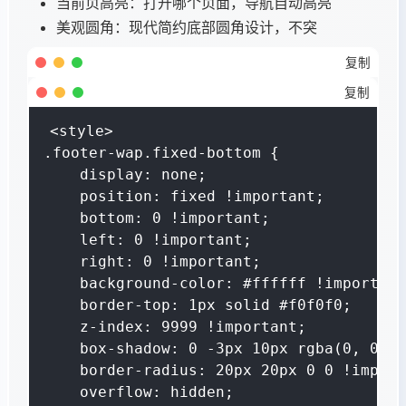
当前页高亮：打开哪个页面，导航自动高亮​
美观圆角：现代简约底部圆角设计，不突
复制
复制
<style>

.footer-wap.fixed-bottom {

    display: none;

    position: fixed !important;

    bottom: 0 !important;

    left: 0 !important;

    right: 0 !important;

    background-color: #ffffff !important
    border-top: 1px solid #f0f0f0;

    z-index: 9999 !important;

    box-shadow: 0 -3px 10px rgba(0, 0, 0
    border-radius: 20px 20px 0 0 !import
    overflow: hidden;
