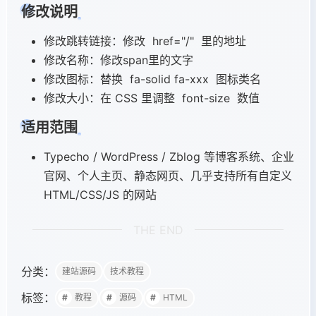
    }

            <span>留言</span>

修改说明
    .wap-item.active {

        </a>

        color: #0088ff !important;

    </div>

修改跳转链接：修改 href="/" 里的地址​
    }

</div>

修改名称：修改span里的文字​
    .wap-item.active i {

`);

修改图标：替换 fa-solid fa-xxx 图标类名​
        transform: scale(1.1);

修改大小：在 CSS 里调整 font-size 数值
    }

document.addEventListener('DOMContentLoa
    .wap-item:hover {

    const currentPath = window.location.
适用范围
        color: #0066cc !important;

    const navItems = document.querySelec
    }

Typecho / WordPress / Zblog 等博客系统、企业
    body {

    // 路径高亮

官网、个人主页、静态网页、几乎支持所有自定义
        padding-bottom: 62px !important;

    navItems.forEach(item => {

HTML/CSS/JS 的网站
    }

        const itemHref = item.getAttribu
}

        if (currentPath === itemHref) {

THE END
            item.classList.add('active')
@media (min-width: 769px) {

        }

分类：
    .footer-wap.fixed-bottom {

建站源码
技术教程
    });

        display: none !important;

标签：
教程
源码
HTML
    }

    // 黑夜模式同步
