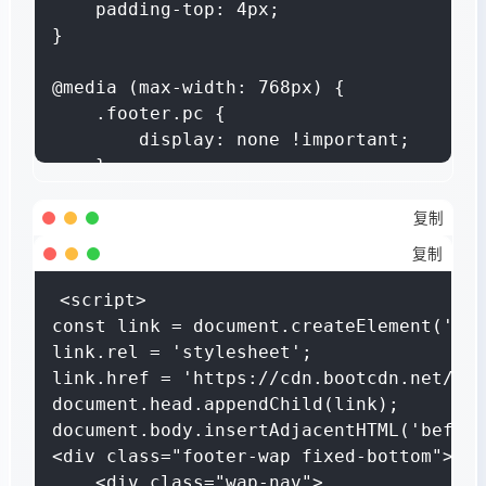
    padding-top: 4px;

}

@media (max-width: 768px) {

    .footer.pc {

        display: none !important;

    }

    .footer-wap.fixed-bottom {

        display: block;

复制
    }

复制
    .wap-nav {

        display: flex;

<script>

        justify-content: space-around;

const link = document.createElement('lin
        align-items: center;

link.rel = 'stylesheet';

        height: 56px;

link.href = 'https://cdn.bootcdn.net/aja
        padding: 0 8px;

document.head.appendChild(link);

        padding-bottom: env(safe-area-in
document.body.insertAdjacentHTML('before
    }

<div class="footer-wap fixed-bottom">

    .wap-item {

    <div class="wap-nav">
