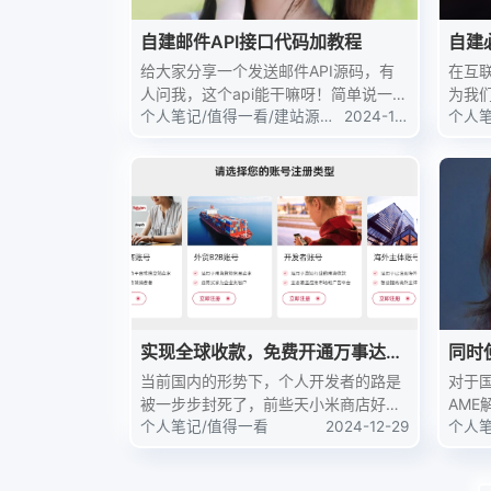
自建邮件API接口代码加教程
自建
给大家分享一个发送邮件API源码，有
在互
人问我，这个api能干嘛呀！简单说一下
为我
吧，验证码，就比如网站用户注册或者
个人笔记
/
值得一看
/
建站源码
/
2024-12
多用
个人
技术教程
-31
技术
找回密码，然后网站程序设置一个需要
轻松
一个验证码，这个时候这个api就可以用
服务
到了，大概就是...
大家提
实现全球收款，免费开通万事达虚
同时使
拟卡
reC
当前国内的形势下，个人开发者的路是
对于
被一步步封死了，前些天小米商店好像
AME
开始限制个人开发者去上架作品。因
个人笔记
/
值得一看
2024-12-29
Clo
个人
此，在平日里宇翔也接触到一些程序员
内的
同行，都将目光投向全球，希望能够开
供应