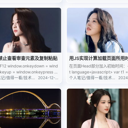
你是指玩累了中场休息吗？说我
更好的人，其实是你遇到更sao
回来的鸽子一律按鸭...
禁止查看审查元素及复制粘贴
用JS实现计算加载页面所用
程
F12 window.onkeydown = wind
在页面Head部分加入初始时间：<s
keyup = window.onkeypress =
t language=javascript> var t1 = new
笔记
/
值得一看
function (event) { // 判断是否按下F...
/
技术教
2024-12-3
Date().getTime(); </script&g...
个人笔记
/
值得一看
/
技术教
2024
1
程
1