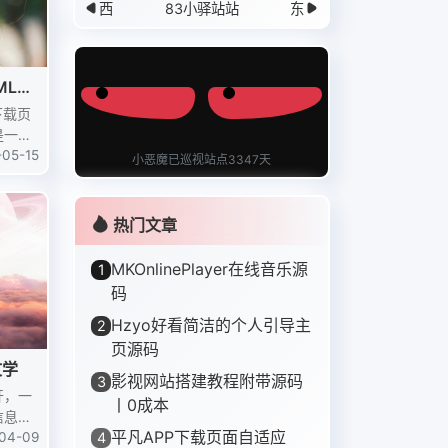
西
83小驿站站
东
ML源
下载页
是一款
L页面
-05-15
小恶魔已巡视站点3347天
简洁明
搭建下
热门文章
MKOnlinePlayer在线音乐源
1
码
Hzyo好看简洁的个人引导主
2
页源码
文学
影视网站搭建教程附带源码
3
开，一
丨0成本
信息给
平凡APP下载页面自适应
4
什么？
04-09