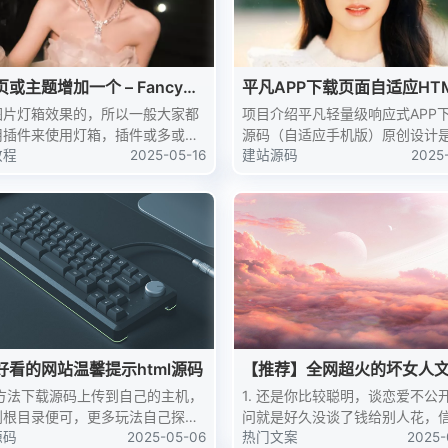
或主题增加一个 – FancyBo
平凡APP下载页面自适应HT
箱
码
图片灯箱效果的，所以一般大家都
项目介绍平凡轻量级响应式APP
用插件来使用灯箱，插件或多或少
源码（自适应手机版）原创设计
拉低网站速度，唔，还是不推荐大
教程
2025-05-16
专为移动应用开发者设计的HTM
建站源码
2025
用灯箱插件，这里我整理了全代码
源码，本源码不包含后台。它以
ancyBox灯箱，摆脱无用插件，
了的设计风格，提供了一种快速
ncyB...
载页面的解决方案，适...
好看的网站温馨提示html源码
【推荐】全网超火的坏女人
用方法下载源码上传到自己的主机，
1. 还是你比较聪明，谈恋爱不公
到根目录便可，更多玩法自己探索
问就是好久没谈了钱给别人花，
源码
源码
2025-05-06
我发，你小子拿我当傻瓜收心是
热门文案
2025-