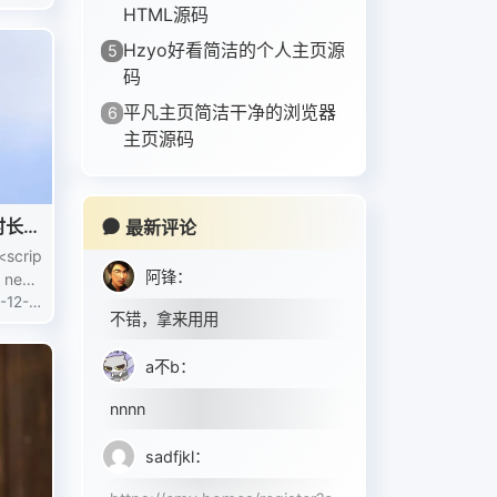
会遇到
HTML源码
的了飞
Hzyo好看简洁的个人主页源
5
码
平凡主页简洁干净的浏览器
6
主页源码
时长教
最新评论
crip
阿锋
：
-12-3
不错，拿来用用
a不b
：
nnnn
sadfjkl
：