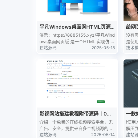
平凡Windows桌面网HTML页源
给网页
码
x灯
演示：https://8885155.xyz/平凡Wind
没有
ows桌面网页版 是一个HTML 实现仿 W
是使
indows页面, 使用标准网络技术,例如 Ht
建站源码
2025-05-18
都会
技术
ml、CSS 和 Javascript，演示...
家使
集成F
集成 Fa
影视网站搭建教程附带源码丨0成
一款
本
介绍一个免费的在线视频搜索平台，无
!使
广告、安全，提供来自多个视频源的内
解压
容搜索与观看服务，无需注册即可使
建站源码
2025-05-14
下载
建站