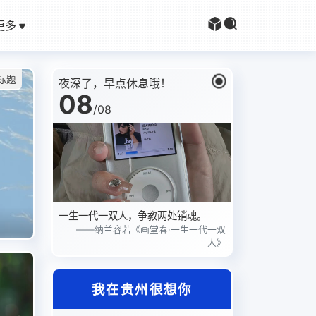
更多
标题
夜深了，早点休息哦！
08
/
08
桌面壁纸大全
一生一代一双人，争教两处销魂。
免费壁纸 电脑壁纸 手机壁纸
——纳兰容若《画堂春·一生一代一双
人》
我在贵州很想你