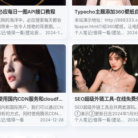
必应每日一图API接口教程
Typecho主题添加360壁纸
模板
联网的海洋中，必应搜索每天都会
本站演示地址：http://888333.x
们带来一张令人惊艳的背景图。许
llpaper.html介绍360壁纸，让
户希望能够在自己的应用或网站中
笔记
/
值得一看
/
建站源码
/
2024-12
从此更新奇，在这里不仅有山川
个人笔记
/
值得一看
/
建站源
2024
教程
-31
码
0
调用这些高质量的图片。但必应的
历史文化、萌宠、动漫，还有更
器在国内不算特别稳定，所以我给
美图。让你的电脑不仅在...
供了必应每日一图的...
用国内CDN服务和cloudfla
SEO超级外链工具-在线免费
DN
工具源码
国内和国际用户，我们可以通过CN
SEO超级外链工具总共两套源码
解析的方式，同时使用腾讯CDN和
①演示②更新日志2024年1月9
udflare CDN服务，以实现全球范围
笔记
/
值得一看
2024-12-28
删除重复/无效的链接，如tianya/c
个人笔记
/
值得一看
/
建站源
2024
码
8
内容加速。第一步：确定CDN服务
等域名无法打开的链接链接从1万
商首先，你需要在你的网络资源上
减到2400条，部分链接待更新使用