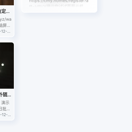
https://cmy.homes/register?a
ff=HBVX
建议您试试草莓云机
自定义
场，可以流畅观看youtube和tikt
ok，上reddit/x也没有问题，还
yz/wa
hho
：
有各种ai优化节点。
电脑屏幕
感谢铁汁...
美景、
-12-3
多独家
夕阳西下
：
下载，支持一下
外链
。演示
日批量
iku5
-12-2
多条删
提...